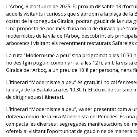
L’Arboç, 9 d’octubre de 2025. El pròxim dissabte 18 d’octub
aquells visitants i curiosos que s’apropin a la plaça de la B
costat de la coneguda Giralda, podran gaudir de la ruta 
Una proposta de poc més d’una hora de durada que transc
modernistes de la vila de l’Arboç, descobrint els principal
arbocencs i visitant els recentment restaurats Safareigs d
La ruta “Modernisme a peu” s’ha programat a les 10.30 h p
ho desitgin puguin combinar-la, a les 12 h, amb la visita 
Giralda de l’Arboç, a un preu de 10 € per persona, nens fi
L’itinerari “Modernisme a peu” és gratuït i no cal fer rese
la plaça de la Badalota a les 10.30 h. El tècnic de turisme 
de dirigir aquest itinerari.
L’itinerari “Modernisme a peu”, va ser presentat com a un
dotzena edició de la Fira Modernista del Penedès. És una
compacta les diverses i segregades manifestacions del 
ofereix al visitant l’oportunitat de gaudir-ne de manera