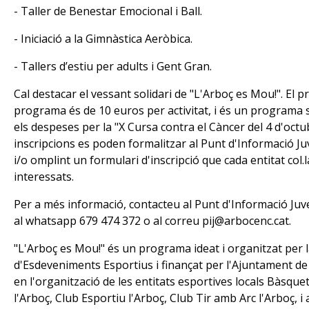
- Taller de Benestar Emocional i Ball.
- Iniciació a la Gimnàstica Aeròbica.
- Tallers d’estiu per adults i Gent Gran.
Cal destacar el vessant solidari de "L'Arboç es Mou!". El pr
programa és de 10 euros per activitat, i és un programa s
els despeses per la "X Cursa contra el Càncer del 4 d'octu
inscripcions es poden formalitzar al Punt d'Informació Ju
i/o omplint un formulari d'inscripció que cada entitat col.l
interessats.
Per a més informació, contacteu al Punt d'Informació Juven
al whatsapp 679 474 372 o al correu pij@arbocenc.cat.
"L'Arboç es Mou!" és un programa ideat i organitzat per 
d'Esdeveniments Esportius i finançat per l'Ajuntament de 
en l'organització de les entitats esportives locals Bàsque
l'Arboç, Club Esportiu l'Arboç, Club Tir amb Arc l'Arboç, i