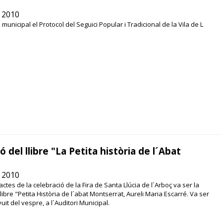
 2010
 municipal el Protocol del Seguici Popular i Tradicional de la Vila de L
 del llibre "La Petita història de l´Abat
 2010
ctes de la celebració de la Fira de Santa Llúcia de l´Arboç va ser la
libre "Petita Història de l´abat Montserrat, Aureli Maria Escarré. Va ser
uit del vespre, a l´Auditori Municipal.