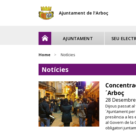
Ajuntament de l'Arboç
AJUNTAMENT
SEU ELECT
Home
Notícies
Notícies
Concentrac
´Arboç
28 Desembre
Dijous passat a
´Ajuntament per 
presència a les 
al Govern de la 
obligatori junta