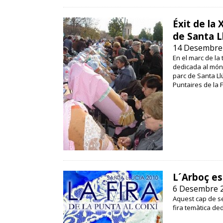
Éxit de la 
de Santa L
14 Desembre
En el marc de la 
dedicada al món d
parc de Santa Llú
Puntaires de la F
L´Arboç es
6 Desembre 
Aquest cap de set
fira temàtica de