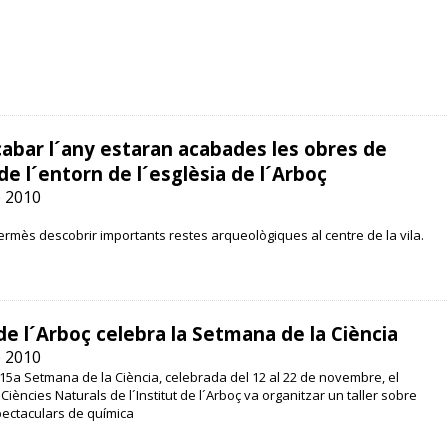
abar l´any estaran acabades les obres de
de l´entorn de l´esglèsia de l´Arboç
 2010
rmès descobrir importants restes arqueològiques al centre de la vila.
 de l´Arboç celebra la Setmana de la Ciència
 2010
15a Setmana de la Ciència, celebrada del 12 al 22 de novembre, el
iències Naturals de l´Institut de l´Arboç va organitzar un taller sobre
ectaculars de química