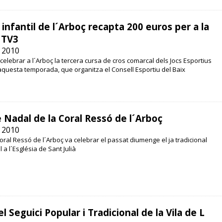
 infantil de l´Arboç recapta 200 euros per a la
 TV3
 2010
elebrar a l´Arboç la tercera cursa de cros comarcal dels Jocs Esportius
questa temporada, que organitza el Consell Esportiu del Baix
 Nadal de la Coral Ressó de l´Arboç
 2010
oral Ressó de l´Arboç va celebrar el passat diumenge el ja tradicional
a l´Església de Sant Julià
l Seguici Popular i Tradicional de la Vila de L