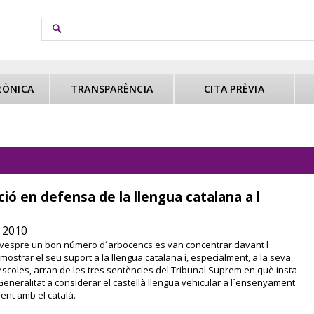
RÒNICA
TRANSPARÈNCIA
CITA PRÈVIA
ió en defensa de la llengua catalana a l
 2010
l vespre un bon número d´arbocencs es van concentrar davant l
mostrar el seu suport a la llengua catalana i, especialment, a la seva
escoles, arran de les tres sentències del Tribunal Suprem en què insta
Generalitat a considerar el castellà llengua vehicular a l´ensenyament
ment amb el català.