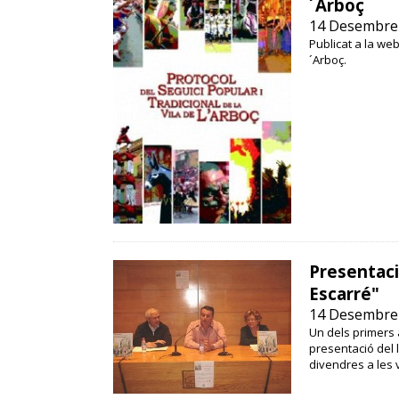
´Arboç
14 Desembre
Publicat a la web
´Arboç.
Presentació
Escarré"
14 Desembre
Un dels primers a
presentació del l
divendres a les v