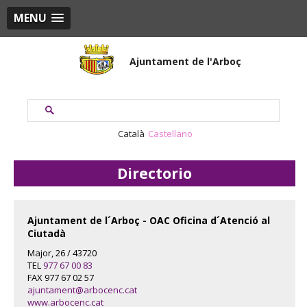
MENU
Ajuntament de l'Arboç
Català
Castellano
Directorio
Ajuntament de l´Arboç - OAC Oficina d´Atenció al
Ciutadà
Major, 26 / 43720
TEL
977 67 00 83
FAX 977 67 02 57
ajuntament@arbocenc.cat
www.arbocenc.cat