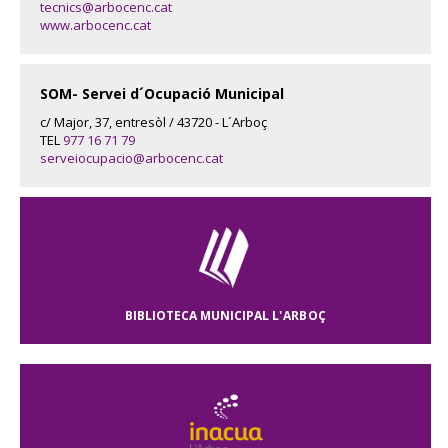
tecnics@arbocenc.cat
www.arbocenc.cat
SOM- Servei d´Ocupació Municipal
c/ Major, 37, entresòl / 43720 - L´Arboç
TEL
977 16 71 79
serveiocupacio@arbocenc.cat
BIBLIOTECA MUNICIPAL
L'ARBOÇ