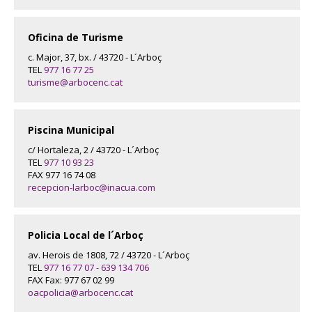
Oficina de Turisme
c. Major, 37, bx. / 43720 - L´Arboç
TEL
977 16 77 25
turisme@arbocenc.cat
Piscina Municipal
c/ Hortaleza, 2 / 43720 - L´Arboç
TEL
977 10 93 23
FAX 977 16 74 08
recepcion-larboc@inacua.com
Policia Local de l´Arboç
av. Herois de 1808, 72 / 43720 - L´Arboç
TEL
977 16 77 07 - 639 134 706
FAX Fax: 977 67 02 99
oacpolicia@arbocenc.cat