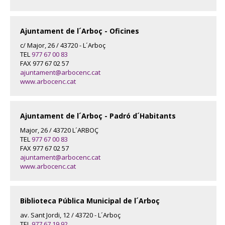
Ajuntament de l´Arboç - Oficines
c/ Major, 26 / 43720 - L´Arboç
TEL
977 67 00 83
FAX 977 67 02 57
ajuntament@arbocenc.cat
www.arbocenc.cat
Ajuntament de l´Arboç - Padró d´Habitants
Major, 26 / 43720 L´ARBOÇ
TEL
977 67 00 83
FAX 977 67 02 57
ajuntament@arbocenc.cat
www.arbocenc.cat
Biblioteca Pública Municipal de l´Arboç
av. Sant Jordi, 12 / 43720 - L´Arboç
TEL
977 67 19 92