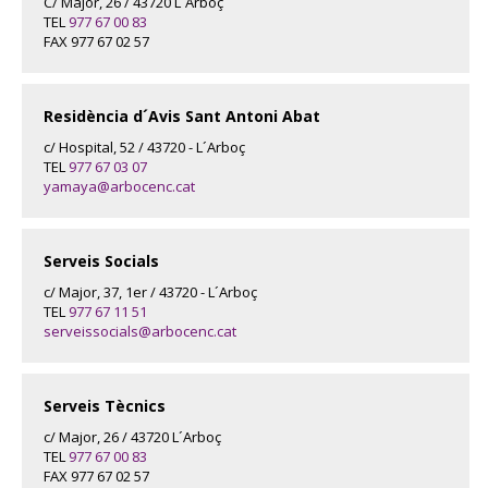
C/ Major, 26 / 43720 L´Arboç
TEL
977 67 00 83
FAX 977 67 02 57
Residència d´Avis Sant Antoni Abat
c/ Hospital, 52 / 43720 - L´Arboç
TEL
977 67 03 07
yamaya@arbocenc.cat
Serveis Socials
c/ Major, 37, 1er / 43720 - L´Arboç
TEL
977 67 11 51
serveissocials@arbocenc.cat
Serveis Tècnics
c/ Major, 26 / 43720 L´Arboç
TEL
977 67 00 83
FAX 977 67 02 57