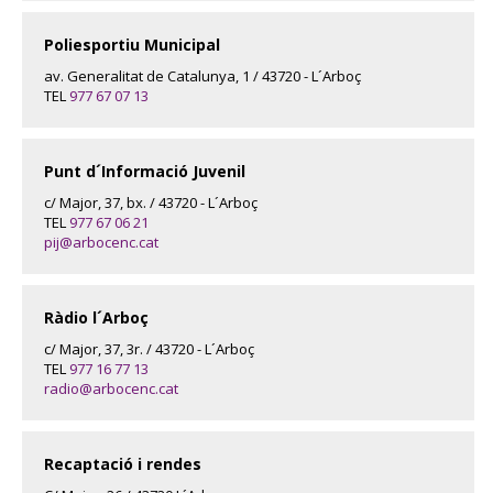
Poliesportiu Municipal
av. Generalitat de Catalunya, 1 / 43720 - L´Arboç
TEL
977 67 07 13
Punt d´Informació Juvenil
c/ Major, 37, bx. / 43720 - L´Arboç
TEL
977 67 06 21
pij@arbocenc.cat
Ràdio l´Arboç
c/ Major, 37, 3r. / 43720 - L´Arboç
TEL
977 16 77 13
radio@arbocenc.cat
Recaptació i rendes