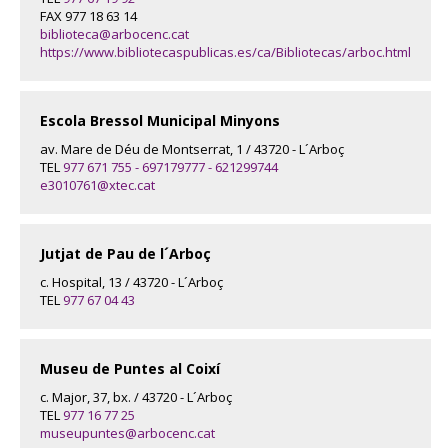
FAX 977 18 63 14
biblioteca@arbocenc.cat
https://www.bibliotecaspublicas.es/ca/Bibliotecas/arboc.html
Escola Bressol Municipal Minyons
av. Mare de Déu de Montserrat, 1 / 43720 - L´Arboç
TEL
977 671 755 - 697179777 - 621299744
e3010761@xtec.cat
Jutjat de Pau de l´Arboç
c. Hospital, 13 / 43720 - L´Arboç
TEL
977 67 04 43
Museu de Puntes al Coixí
c. Major, 37, bx. / 43720 - L´Arboç
TEL
977 16 77 25
museupuntes@arbocenc.cat